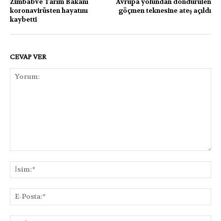
Zimbabve Tarım Bakanı
Avrupa yolundan döndürülen
koronavirüsten hayatını
göçmen teknesine ateş açıldı
kaybetti
CEVAP VER
Yorum:
İsi
E-
Pos
Web