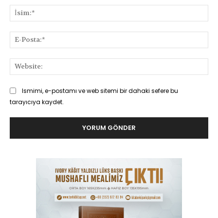
İsi
E-
Pos
Web
Ismimi, e-postamı ve web sitemi bir dahaki sefere bu
tarayıcıya kaydet.