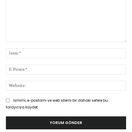
Yorum:
İsi
E-
Pos
Web
Ismimi, e-postamı ve web sitemi bir dahaki sefere bu
tarayıcıya kaydet.