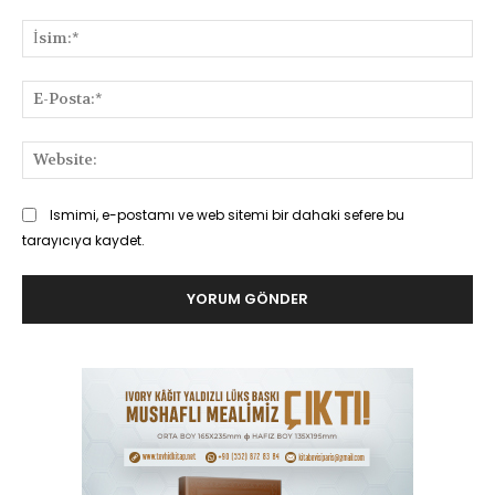
Yorum:
İsi
E-
Pos
Web
Ismimi, e-postamı ve web sitemi bir dahaki sefere bu
tarayıcıya kaydet.