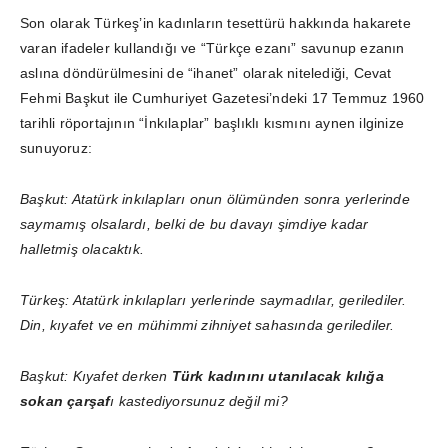
Son olarak Türkeş’in kadınların tesettürü hakkında hakarete
varan ifadeler kullandığı ve “Türkçe ezanı” savunup ezanın
aslına döndürülmesini de “ihanet” olarak nitelediği, Cevat
Fehmi Başkut ile Cumhuriyet Gazetesi’ndeki 17 Temmuz 1960
tarihli röportajının “İnkılaplar” başlıklı kısmını aynen ilginize
sunuyoruz:
Başkut: Atatürk inkılapları onun ölümünden sonra yerlerinde
saymamış olsalardı, belki de bu davayı şimdiye kadar
halletmiş olacaktık.
Türkeş: Atatürk inkılapları yerlerinde saymadılar, gerilediler.
Din, kıyafet ve en mühimmi zihniyet sahasında gerilediler.
Başkut: Kıyafet derken
Türk kadınını utanılacak kılığa
sokan çarşaf
ı kastediyorsunuz değil mi?