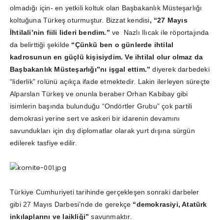
olmadığı için- en yetkili koltuk olan Başbakanlık Müsteşarlığı
koltuğuna Türkeş oturmuştur. Bizzat kendisi
, “27 Mayıs
İhtilali’nin fiili lideri bendim.”
ve Nazlı Ilıcak ile röportajında
da belirttiği şekilde
“Çünkü ben o günlerde ihtilal
kadrosunun en güçlü kişisiydim. Ve ihtilal olur olmaz da
Başbakanlık Müsteşarlığı”nı işgal ettim.”
diyerek darbedeki
“liderlik” rolünü açıkça ifade etmektedir. Lakin ilerleyen süreçte
Alparslan Türkeş ve onunla beraber Orhan Kabibay gibi
isimlerin başında bulunduğu “Ondörtler Grubu” çok partili
demokrasi yerine sert ve askeri bir idarenin devamını
savundukları için dış diplomatlar olarak yurt dışına sürgün
edilerek tasfiye edilir.
Türkiye Cumhuriyeti tarihinde gerçekleşen sonraki darbeler
gibi 27 Mayıs Darbesi’nde de gerekçe
“demokrasiyi, Atatürk
inkılaplarını ve laikliği”
savunmaktır.