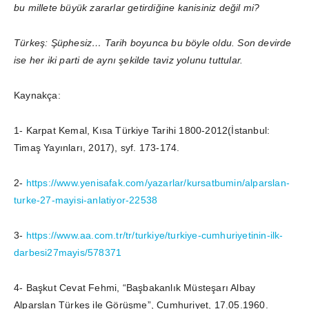
bu millete büyük zararlar getirdiğine kanisiniz değil mi?
Türkeş: Şüphesiz… Tarih boyunca bu böyle oldu. Son devirde
ise her iki parti de aynı şekilde taviz yolunu tuttular.
Kaynakça:
1- Karpat Kemal, Kısa Türkiye Tarihi 1800-2012(İstanbul:
Timaş Yayınları, 2017), syf. 173-174.
2-
https://www.yenisafak.com/yazarlar/kursatbumin/alparslan-
turke-27-mayisi-anlatiyor-22538
3-
https://www.aa.com.tr/tr/turkiye/turkiye-cumhuriyetinin-ilk-
darbesi27mayis/578371
4- Başkut Cevat Fehmi, “Başbakanlık Müsteşarı Albay
Alparslan Türkeş ile Görüşme”, Cumhuriyet, 17.05.1960.