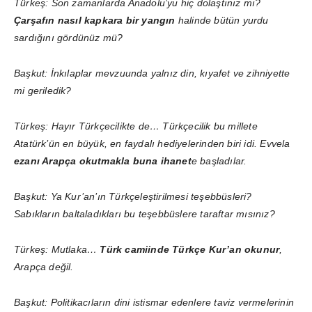
Türkeş: Son zamanlarda Anadolu’yu hiç dolaştınız mı?
Çarşafın nasıl kapkara bir yangın
halinde bütün yurdu
sardığını gördünüz mü?
Başkut: İnkılaplar mevzuunda yalnız din, kıyafet ve zihniyette
mi geriledik?
Türkeş: Hayır Türkçecilikte de… Türkçecilik bu millete
Atatürk’ün en büyük, en faydalı hediyelerinden biri idi. Evvela
ezanı Arapça okutmakla buna ihanet
e başladılar.
Başkut: Ya Kur’an’ın Türkçeleştirilmesi teşebbüsleri?
Sabıkların baltaladıkları bu teşebbüslere taraftar mısınız?
Türkeş: Mutlaka…
Türk camiinde Türkçe Kur’an okunur
,
Arapça değil.
Başkut: Politikacıların dini istismar edenlere taviz vermelerinin