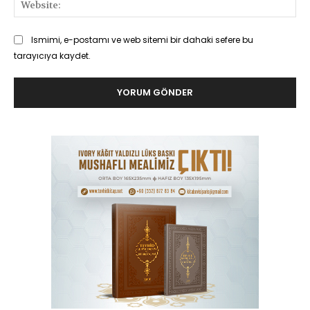
Web
Ismimi, e-postamı ve web sitemi bir dahaki sefere bu
tarayıcıya kaydet.