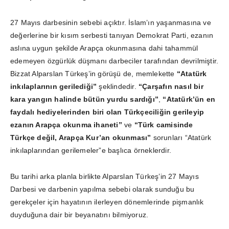
27 Mayıs darbesinin sebebi açıktır. İslam’ın yaşanmasına ve
değerlerine bir kısım serbesti tanıyan Demokrat Parti, ezanın
aslına uygun şekilde Arapça okunmasına dahi tahammül
edemeyen özgürlük düşmanı darbeciler tarafından devrilmiştir.
Bizzat Alparslan Türkeş’in görüşü de, memlekette
“Atatürk
inkılaplarının gerilediği”
şeklindedir.
“Çarşafın nasıl bir
kara yangın halinde bütün yurdu sardığı”
,
“Atatürk’ün en
faydalı hediyelerinden biri olan Türkçeciliğin gerileyip
ezanın Arapça okunma ihaneti”
ve
“Türk camisinde
Türkçe değil, Arapça Kur’an okunması”
sorunları “Atatürk
inkılaplarından gerilemeler”e başlıca örneklerdir.
Bu tarihi arka planla birlikte Alparslan Türkeş’in 27 Mayıs
Darbesi ve darbenin yapılma sebebi olarak sunduğu bu
gerekçeler için hayatının ilerleyen dönemlerinde pişmanlık
duyduğuna dair bir beyanatını bilmiyoruz.