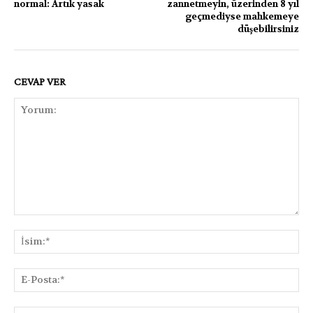
normal: Artık yasak
zannetmeyin, üzerinden 8 yıl
geçmediyse mahkemeye
düşebilirsiniz
CEVAP VER
Yorum:
İsi
E-
Pos