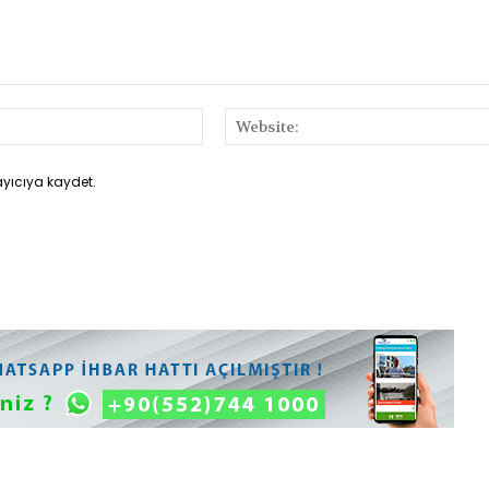
E-
Posta:*
ayıcıya kaydet.