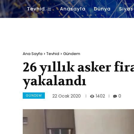
Tevhid
Anasayfa
Dünya
Siyas
Ana Sayfa
Tevhid
Gündem
26 yıllık asker fir
yakalandı
GÜNDEM
1402
22 Ocak 2020
0