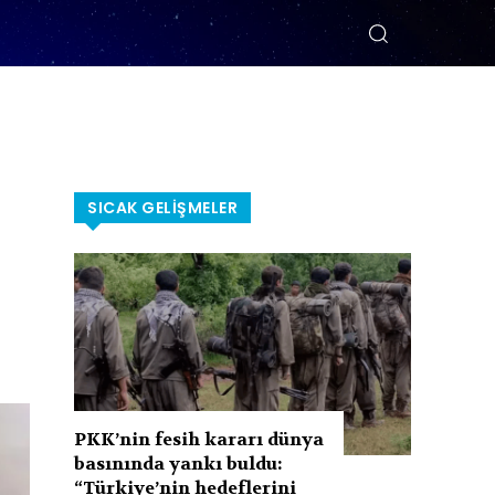
SICAK GELIŞMELER
PKK’nin fesih kararı dünya
basınında yankı buldu:
“Türkiye’nin hedeflerini