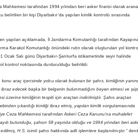
a Mahkemesi tarafından 1994 yılından beri asker firarisi olarak aran
 belirtilen bir kişi Diyarbakır’da yapılan kimlik kontrolü sırasında
nden yapılan açıklamada, İl Jandarma Komutanlığı tarafından Kayapın
darma Karakol Komutanlığı önündeki rutin olarak oluşturulan yol kontro
 Ocak Salı günü Diyarbakır-Şanlıurfa istikametinde seyir halinde
ol kontrol noktasında durdurulduğu belirtildi.
 konu araç içerisinde yolcu olarak bulunan bir şahıs, kimliğinin yanın
ni ibraz edecek başka bir belgenin bulunmadığını beyan etmesi ve şüp
i üzerine kimliğinin tespiti için araçtan indirilmiştir. Şahıs araçtan
ebinden çıkardığı kimliği ibraz etmiş, yapılan kimlik sorgulamasında
liye Ceza Mahkemesi tarafından Askeri Ceza Kanunu’na muhalefet
ydı bulunduğu, şahsın 58 yaşında olduğu ve 1994 yılından beri ask
t edilmiş, H.S. isimli şahıs hakkında adli işlemlere başlanılmıştır.”
denil