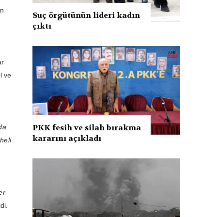
an
Suç örgütünün lideri kadın
çıktı
ar
l ve
PKK fesih ve silah bırakma
da
kararını açıkladı
heli
er
di.