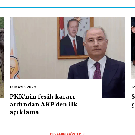
12 MAYIS 2025
1
PKK’nin fesih kararı
S
ardından AKP’den ilk
ç
açıklama
DEVAMINI GÖSTER