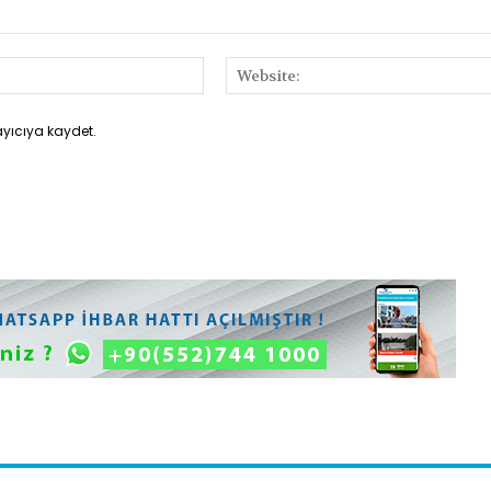
E-
Posta:*
ayıcıya kaydet.