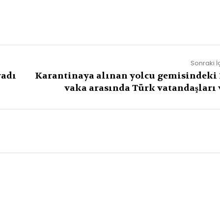
Sonraki İ
radı
Karantinaya alınan yolcu gemisindeki 
vaka arasında Türk vatandaşları 