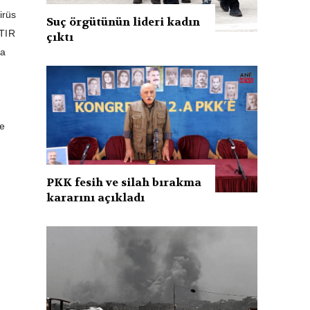
irüs
Suç örgütünün lideri kadın
 TIR
çıktı
va
ye
PKK fesih ve silah bırakma
kararını açıkladı