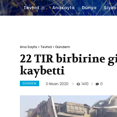
Tevhid
Anasayfa
Dünya
Siyas
Ana Sayfa
Tevhid
Gündem
22 TIR birbirine gi
kaybetti
GÜNDEM
1410
3 Nisan 2020
0