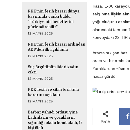
Kaza, E-80 karayol
PKK’nin fesih kararı dünya
salgınına ilişkin a
basınında yankı buldu:
“Türkiye’nin hedeflerini
yoğunluğunu azaltm
güçlendirebilir”
alanındaki tampon T
12 MAYIS 2025
konvoydaki 22 TIR ve
PKK’nin fesih kararı ardından
AKP’den ilk açıklama
Araçta sıkışan bazı
12 MAYIS 2025
aracı ve bir ambulan
Suç örgütünün lideri kadın
Yaralılardan 6’sının
çıktı
hasar gördü.
12 MAYIS 2025
PKK fesih ve silah bırakma
kararını açıkladı
12 MAYIS 2025
Barbar yahudi ordusu yine
kadınların ve çocukların
Paylaş
sığındığı okulu bombaladı, 15
kişi öldü