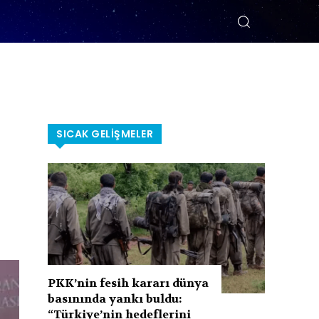
SICAK GELIŞMELER
PKK’nin fesih kararı dünya
basınında yankı buldu:
“Türkiye’nin hedeflerini