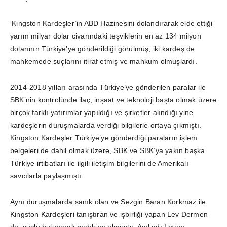
‘Kingston Kardeşler’in ABD Hazinesini dolandırarak elde ettiği
yarım milyar dolar civarındaki teşviklerin en az 134 milyon
dolarının Türkiye’ye gönderildiği görülmüş, iki kardeş de
mahkemede suçlarını itiraf etmiş ve mahkum olmuşlardı.
2014-2018 yılları arasında Türkiye’ye gönderilen paralar ile
SBK’nin kontrolünde ilaç, inşaat ve teknoloji başta olmak üzere
birçok farklı yatırımlar yapıldığı ve şirketler alındığı yine
kardeşlerin duruşmalarda verdiği bilgilerle ortaya çıkmıştı.
Kingston Kardeşler Türkiye’ye gönderdiği paraların işlem
belgeleri de dahil olmak üzere, SBK ve SBK’ya yakın başka
Türkiye irtibatları ile ilgili iletişim bilgilerini de Amerikalı
savcılarla paylaşmıştı.
Aynı duruşmalarda sanık olan ve Sezgin Baran Korkmaz ile
Kingston Kardeşleri tanıştıran ve işbirliği yapan Lev Dermen
de; suçlu bulunarak mahkum olmuştu. Asıl adı Levon