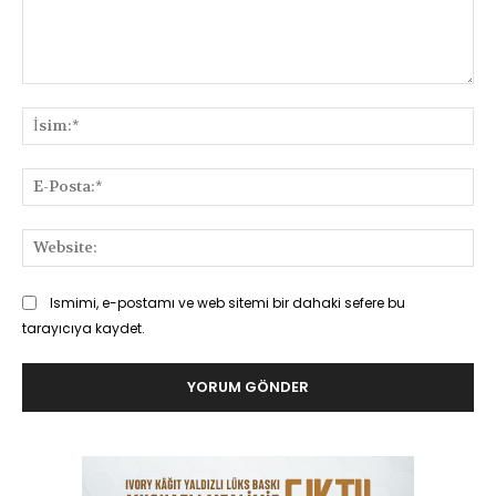
Yorum:
İsi
E-
Pos
Web
Ismimi, e-postamı ve web sitemi bir dahaki sefere bu
tarayıcıya kaydet.