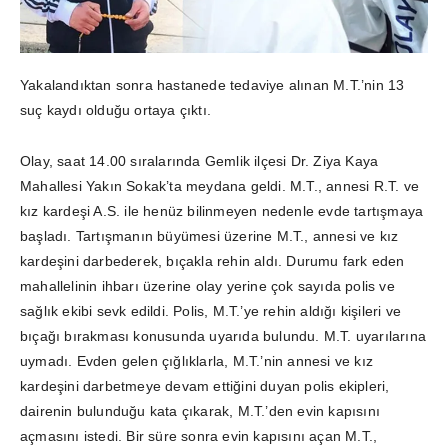
Yakalandıktan sonra hastanede tedaviye alınan M.T.’nin 13
suç kaydı olduğu ortaya çıktı.
Olay, saat 14.00 sıralarında Gemlik ilçesi Dr. Ziya Kaya
Mahallesi Yakın Sokak’ta meydana geldi. M.T., annesi R.T. ve
kız kardeşi A.S. ile henüz bilinmeyen nedenle evde tartışmaya
başladı. Tartışmanın büyümesi üzerine M.T., annesi ve kız
kardeşini darbederek, bıçakla rehin aldı. Durumu fark eden
mahallelinin ihbarı üzerine olay yerine çok sayıda polis ve
sağlık ekibi sevk edildi. Polis, M.T.’ye rehin aldığı kişileri ve
bıçağı bırakması konusunda uyarıda bulundu. M.T. uyarılarına
uymadı. Evden gelen çığlıklarla, M.T.’nin annesi ve kız
kardeşini darbetmeye devam ettiğini duyan polis ekipleri,
dairenin bulunduğu kata çıkarak, M.T.’den evin kapısını
açmasını istedi. Bir süre sonra evin kapısını açan M.T.,