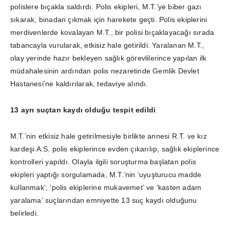
polislere bıçakla saldırdı. Polis ekipleri, M.T.’ye biber gazı
sıkarak, binadan çıkmak için harekete geçti. Polis ekiplerini
merdivenlerde kovalayan M.T., bir polisi bıçaklayacağı sırada
tabancayla vurularak, etkisiz hale getirildi. Yaralanan M.T.,
olay yerinde hazır bekleyen sağlık görevlilerince yapılan ilk
müdahalesinin ardından polis nezaretinde Gemlik Devlet
Hastanesi’ne kaldırılarak, tedaviye alındı.
13 ayrı suçtan kaydı olduğu tespit edildi
M.T.’nin etkisiz hale getirilmesiyle birlikte annesi R.T. ve kız
kardeşi A.S. polis ekiplerince evden çıkarılıp, sağlık ekiplerince
kontrolleri yapıldı. Olayla ilgili soruşturma başlatan polis
ekipleri yaptığı sorgulamada, M.T.’nin ‘uyuşturucu madde
kullanmak’, ‘polis ekiplerine mukavemet’ ve ‘kasten adam
yaralama’ suçlarından emniyette 13 suç kaydı olduğunu
belirledi.