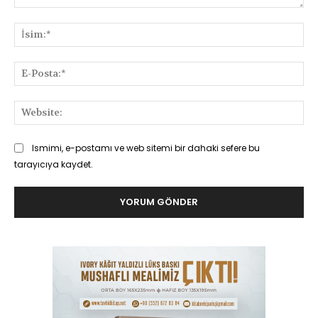
Yorum:
İsi
E-
Pos
Web
Ismimi, e-postamı ve web sitemi bir dahaki sefere bu
tarayıcıya kaydet.